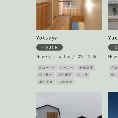
Yotsuya
Yu
House
New Construction / 2025.12.06
New 
ピロティー
ルーバー
全館空調
店舗
吹き抜け
方形屋根
総二階
施工
造作家具
自社設計