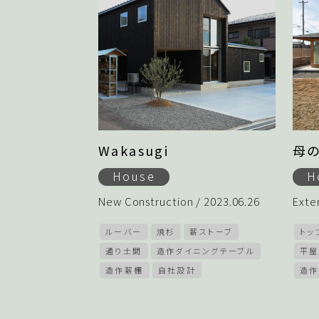
Wakasugi
母
House
H
New Construction / 2023.06.26
Exte
ルーバー
焼杉
薪ストーブ
トッ
通り土間
造作ダイニングテーブル
平屋
造作薪棚
自社設計
造作