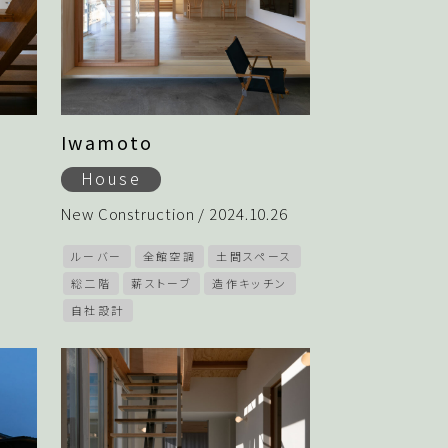
Iwamoto
House
New Construction / 2024.10.26
ルーバー
全館空調
土間スペース
総二階
薪ストーブ
造作キッチン
自社設計