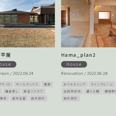
の平屋
Hama_plan2
ouse
House
nsion / 2022.09.24
Renovation / 2022.06.28
プライト
モールテックス
増築
おうちキャンプ
キャンプルーム
構造表し
猫足バスタブ
古民家改修
通り土間
間接照
建具
造作浴室
自社設計
自社設計