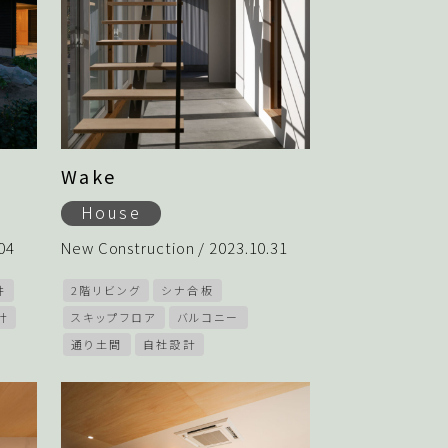
Wake
House
04
New Construction / 2023.10.31
井
2階リビング
シナ合板
計
スキップフロア
バルコニー
通り土間
自社設計