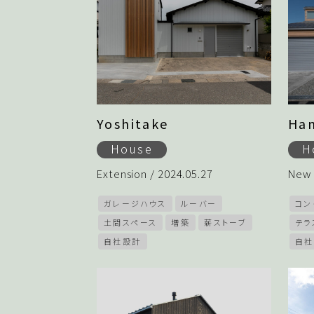
Yoshitake
Ha
House
H
Extension / 2024.05.27
New 
ガレージハウス
ルーバー
コン
土間スペース
増築
薪ストーブ
テラ
自社設計
自社