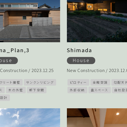
ma_Plan,3
Shimada
ouse
House
Construction / 2023.12.25
New Construction / 2023.12.
クリート擁壁
サンクンリビング
ピロティー
全館空調
勾配天
ス
木の外壁
軒下空間
外部収納
畳スペース
自社設
設計