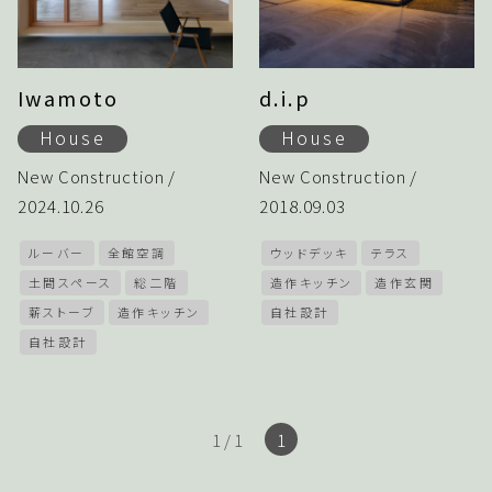
Iwamoto
d.i.p
House
House
New Construction /
New Construction /
2024.10.26
2018.09.03
ルーバー
全館空調
ウッドデッキ
テラス
土間スペース
総二階
造作キッチン
造作玄関
薪ストーブ
造作キッチン
自社設計
自社設計
1 / 1
1